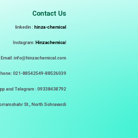
Contact Us
linkedin :
hinza-chemical
Instagram:
Hinzachemica
l
Email: info@hinzachemical.com
hone: 021-88542549-88526039
p and Telegram : 09338438792
horramshahr St., North Sohravardi