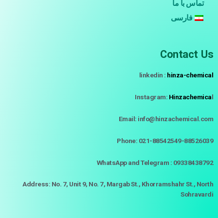
تماس با ما
فارسی
Contact Us
linkedin :
hinza-chemical
Instagram:
Hinzachemica
l
Email: info@hinzachemical.com
Phone: 021-88542549-88526039
WhatsApp and Telegram : 09338438792
Address: No. 7, Unit 9, No. 7, Margab St., Khorramshahr St., North
Sohravardi