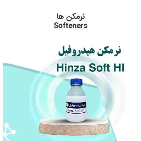
رش
ه
نرمکن ها
حتوا
Softeners