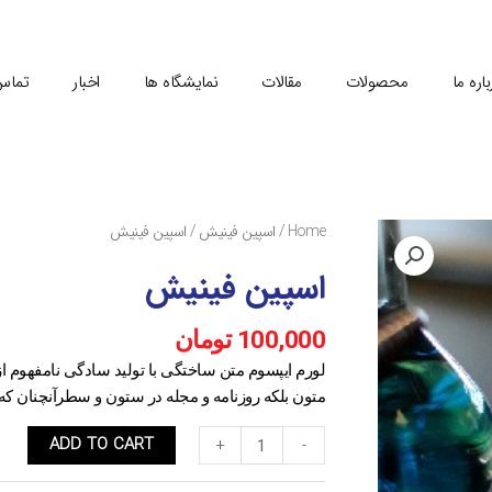
باره ما
محصولات
مقالات
نمایشگاه ها
اخبار
تماس 
Home
/
اسپین فینیش
/ اسپین فینیش
اسپین فینیش
100,000
تومان
لورم ایپسوم متن ساختگی با تولید سادگی نامفهوم ا
متون بلکه روزنامه و مجله در ستون و سطرآنچنان که 
ADD TO CART
+
-